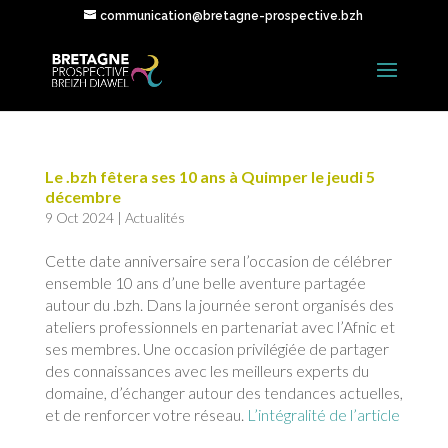
communication@bretagne-prospective.bzh
Le .bzh fêtera ses 10 ans à Quimper le jeudi 5
décembre
9 Oct 2024
|
Actualités
Cette date anniversaire sera l’occasion de célébrer
ensemble 10 ans d’une belle aventure partagée
autour du .bzh. Dans la journée seront organisés des
ateliers professionnels en partenariat avec l’Afnic et
ses membres. Une occasion privilégiée de partager
des connaissances avec les meilleurs experts du
domaine, d’échanger autour des tendances actuelles,
et de renforcer votre réseau.
L’intégralité de l’article