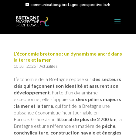
communication@bretagne-prospective.bzh
L’économie bretonne : un dynamisme ancré dans
la terre et la mer
10 Juil 2025
|
Actualités
L’économie de la Bretagne repose sur
des secteurs
clés qui façonnent son identité et assurent son
développement
. Forte d’un dynamisme
exceptionnel, elle s’appuie sur
deux piliers majeurs
: la mer et la terre
, qui font de la Bretagne une
puissance économique incontournable en
Europe. Grâce à son
littoral de plus de 2 700 km
, la
Bretagne est une référence en matière de
pêche,
conchyliculture, construction navale et
énergies