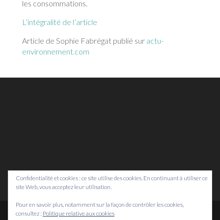
les consommations.
L’intégralité de l’article
Article de Sophie Fabrégat publié sur
actu-
environnement.com
Confidentialité et cookies : ce site utilise des cookies. En continuant à utiliser ce
site Web, vous acceptez leur utilisation.
Pour en savoir plus, notamment sur la façon de contrôler les cookies,
consultez :
Politique relative aux cookies