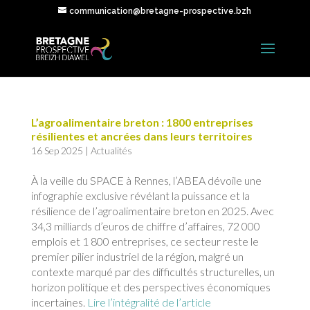
communication@bretagne-prospective.bzh
L’agroalimentaire breton : 1800 entreprises
résilientes et ancrées dans leurs territoires
16 Sep 2025
|
Actualités
À la veille du SPACE à Rennes, l’ABEA dévoile une
infographie exclusive révélant la puissance et la
résilience de l’agroalimentaire breton en 2025. Avec
34,3 milliards d’euros de chiffre d’affaires, 72 000
emplois et 1 800 entreprises, ce secteur reste le
premier pilier industriel de la région, malgré un
contexte marqué par des difficultés structurelles, un
horizon politique et des perspectives économiques
incertaines.
Lire l’intégralité de l’article