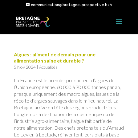
communication@bretagne-prospective.bzh
Algues : aliment de demain pour une
alimentation saine et durable ?
5 Nov 2024
|
Actualités
La France est le premier producteur d’algues de
l’Union européenne. 60 000 à 70 000 tonnes par an,
presque uniquement des macro algues, issues de la
récolte d’algues sauvages dans le milieu naturel. La
Bretagne arrive en tête des régions productrices.
Longtemps à destination de la cosmétique ou de
l’industrie agro-alimentaire, l’algue fait partie de
notre alimentation. Des chefs bretons tels qu’Arnaud
Le Levier, à Loctudy, réinventent leurs plats à base