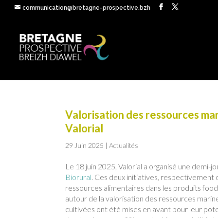
communication@bretagne-prospective.bzh
Valorisation des ressources mari
Valorial
29 Juin 2025
|
Actualités
Le 18 juin 2025, Valorial a organisé une demi-
Biorural
. Ces deux initiatives, respectivement 
ressources alimentaires dans les produits foo
autour de la valorisation des ressources mari
cultivées ont été mises en avant pour leur poten