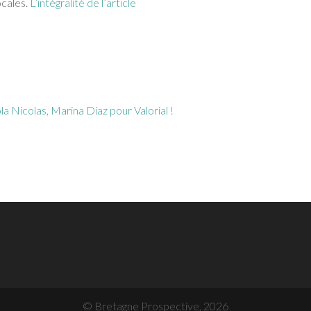
ocales.
L’intégralité de l’article
 Nicolas, Marina Diaz pour Valorial !
© Bretagne Prospective,
2026