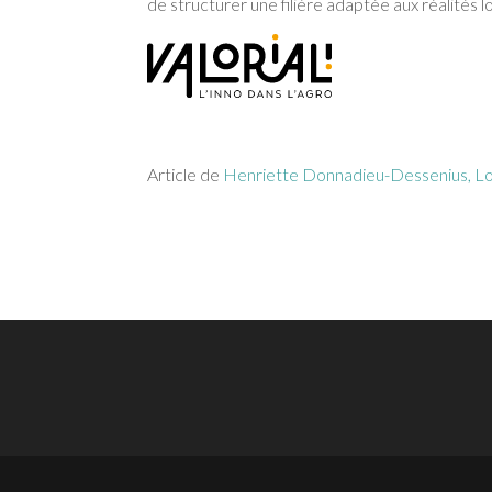
de structurer une filière adaptée aux réalités l
Article de
Henriette Donnadieu-Dessenius, Lola