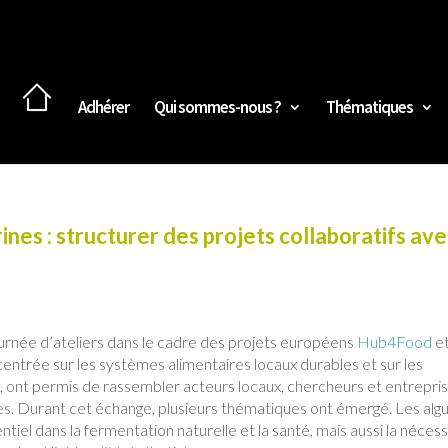
Adhérer
Qui sommes-nous ?
Thématiques
nes : structurer des projets collaboratifs av
journée d’ateliers dans le cadre des projets européens
Hub4Food
e
centrée sur les systèmes alimentaires locaux durables et sur les
d, ont permis de rassembler acteurs locaux, chercheurs et entrepri
nes. Durant cet échange, plusieurs thématiques ont émergé. Les alg
tiel dans la fermentation naturelle et la santé, mais aussi la nécess