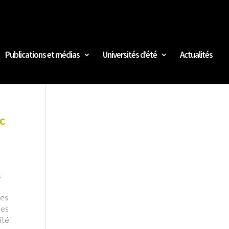
Publications et médias
Universités d’été
Actualités
ec
t
ses
ues
ité