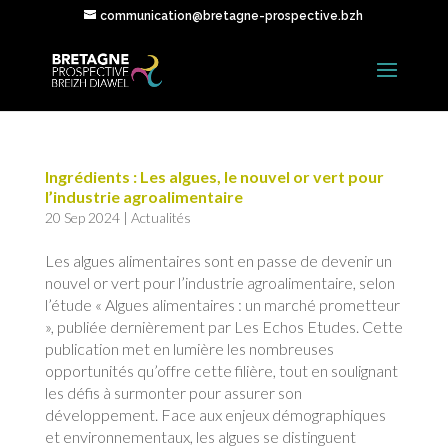
communication@bretagne-prospective.bzh
Ingrédients : Les algues, le nouvel or vert pour
l’industrie agroalimentaire
20 Sep 2024
|
Actualités
Les algues alimentaires sont en passe de devenir un
nouvel or vert pour l’industrie agroalimentaire, selon
l’étude « Algues alimentaires : un marché prometteur
», publiée dernièrement par Les Echos Etudes. Cette
publication met en lumière les nombreuses
opportunités qu’offre cette filière, tout en soulignant
les défis à surmonter pour assurer son
développement. Face aux enjeux démographiques
et environnementaux, les algues se distinguent