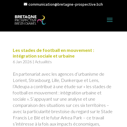
communication@bretagne-prospective.bzh
Les stades de football en mouvement :
intégration sociale et urbaine
6 Jan 2026
|
Actualités
En partenariat avec les agences d’urbanisme de
Lorient, Strasbourg, Lille, Dunkerque et Lens,
l’Adeupa a contribué à une étude sur « les stades de
football en mouvement : intégration urbaine et
sociale ». S’appuyant sur une analyse et une
comparaison des situations sur ces six territoires –
avec la particularité brestoise du regard sur le Stade
Francis Le Blé et le futur Arkea Park – ce travail
s’intéresse à la fois aux impacts économiques,