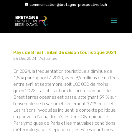
communication@bretagne-prospective.bzh
Pays de Brest : Bilan de saison touristique 2024
26 Déc 2024
|
Actualités
En 2024, la fréquentation touristique a diminué de
1,8 % par rapport à 2023, avec 9,9 millions de nuitées
entre avril et septembre, soit 180 000 de moins
qu’en 2023. La satisfaction des professionnels de
Brest terres océanes est basse, atteignant 59 % sur
l’ensemble de la saison et seulement 37 % en juillet.
Les raisons invoquées incluent le contexte politique,
un pouvoir d’achat limité, les Jeux Olympiques et
Paralympiques de Paris et les mauvaises conditions
météorologiques. Cependant, les Fêtes maritimes