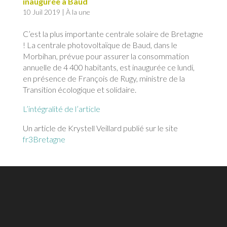
inaugurée à Baud
10 Juil 2019
|
À la une
C’est la plus importante centrale solaire de Bretagne
! La centrale photovoltaïque de Baud, dans le
Morbihan, prévue pour assurer la consommation
annuelle de 4 400 habitants, est inaugurée ce lundi,
en présence de François de Rugy, ministre de la
Transition écologique et solidaire.
L’intégralité de l’article
Un article de Krystell Veillard publié sur le site
fr3Bretagne