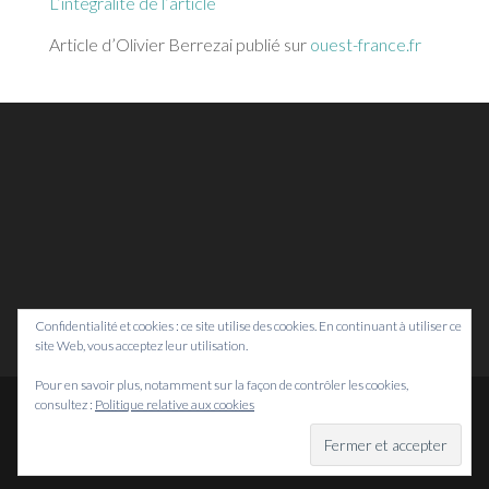
L’intégralité de l’article
Article d’Olivier Berrezai publié sur
ouest-france.fr
Confidentialité et cookies : ce site utilise des cookies. En continuant à utiliser ce
site Web, vous acceptez leur utilisation.
Pour en savoir plus, notamment sur la façon de contrôler les cookies,
consultez :
Politique relative aux cookies
© Bretagne Prospective,
2026
Mentions légales