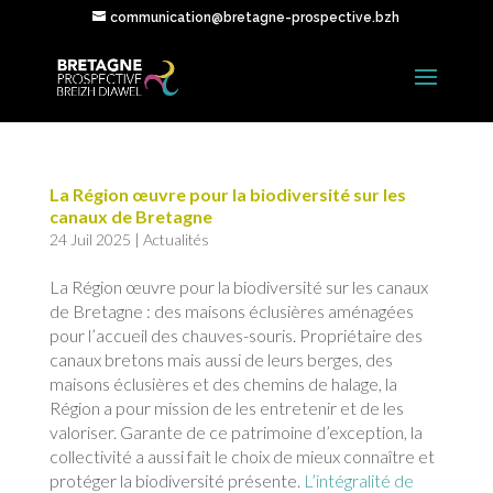
communication@bretagne-prospective.bzh
La Région œuvre pour la biodiversité sur les
canaux de Bretagne
24 Juil 2025
|
Actualités
La Région œuvre pour la biodiversité sur les canaux
de Bretagne : des maisons éclusières aménagées
pour l’accueil des chauves-souris. Propriétaire des
canaux bretons mais aussi de leurs berges, des
maisons éclusières et des chemins de halage, la
Région a pour mission de les entretenir et de les
valoriser. Garante de ce patrimoine d’exception, la
collectivité a aussi fait le choix de mieux connaître et
protéger la biodiversité présente.
L’intégralité de