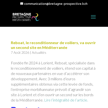
communication@bretagne-prospective.bzh
Reboat, le reconditionneur de voiliers, va ouvrir
un second site en Méditerranée
7 Août 2026
|
Actualités
Fondée fin 2024 à Lorient, Reboat, spécialisée dans
le reconditionnement de voiliers, étend son capital à
de nouveaux partenaires en vue d’accélérer son
développement. Avec 3 millions d’euros
supplémentaires obtenus via cette levée de fonds,
l’entreprise morbihannaise prévoit d’agrandir son
site à Lorient et d’en ouvrir un second sur les bords
de la Méditerranée.
Lire l’intégralité de l’article.