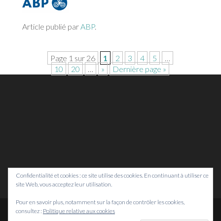
Article publié par
ABP
.
Page 1 sur 26
1
2
3
4
5
…
10
20
…
»
Dernière page »
Confidentialité et cookies : ce site utilise des cookies. En continuant à utiliser ce
site Web, vous acceptez leur utilisation.
Pour en savoir plus, notamment sur la façon de contrôler les cookies,
consultez :
Politique relative aux cookies