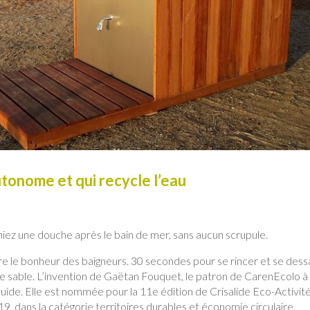
tonome et qui recycle l’eau
eniez une douche après le bain de mer, sans aucun scrupule.
re le bonheur des baigneurs. 30 secondes pour se rincer et se dessa
 le sable. L’invention de Gaëtan Fouquet, le patron de CarenEcolo à
quide. Elle est nommée pour la 11e édition de Crisalide Eco-Activité
019, dans la catégorie territoires durables et économie circulaire.