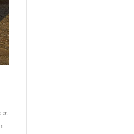
ler.
s,