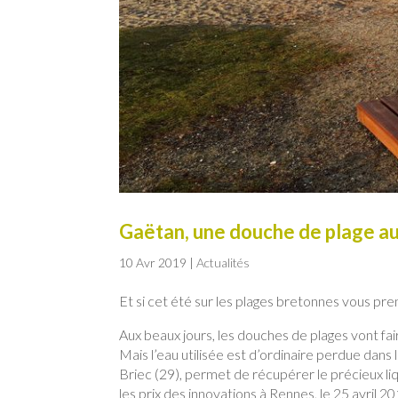
Gaëtan, une douche de plage au
10 Avr 2019
|
Actualités
Et si cet été sur les plages bretonnes vous pr
Aux beaux jours, les douches de plages vont fai
Mais l’eau utilisée est d’ordinaire perdue dans
Briec (29), permet de récupérer le précieux li
les prix des innovations à Rennes, le 25 avril 2