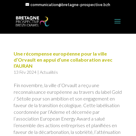
communication@bretagne-prospective.bzh
Une récompense européenne pour la ville
d’Orvault en appui d’une collaboration avec
l’AURAN
13 Fév 2024
|
Actualités
Fin novembre, la ville d’Orvault a reçu une
reconnaissance européenne au travers du label Gold
/ 5étoile pour son ambition et son engagement en
faveur de la transition écologique. Cette labélisation
coordonnée par l’Ademe et décernée par
l’association European Energy Award a salué
l’ensemble des actions entreprises et planifiées en
faveur de la décarbonation, la sobriété, l’atténuation