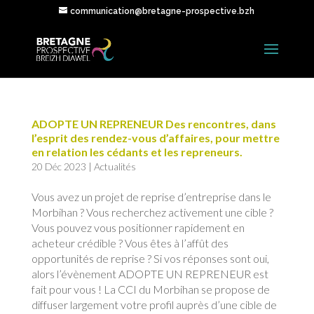
communication@bretagne-prospective.bzh
ADOPTE UN REPRENEUR Des rencontres, dans
l’esprit des rendez-vous d’affaires, pour mettre
en relation les cédants et les repreneurs.
20 Déc 2023
|
Actualités
Vous avez un projet de reprise d’entreprise dans le
Morbihan ? Vous recherchez activement une cible ?
Vous pouvez vous positionner rapidement en
acheteur crédible ? Vous êtes à l’affût des
opportunités de reprise ? Si vos réponses sont oui,
alors l’évènement ADOPTE UN REPRENEUR est
fait pour vous ! La CCI du Morbihan se propose de
diffuser largement votre profil auprès d’une cible de