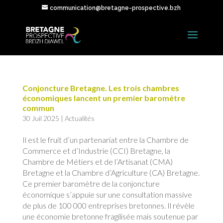
communication@bretagne-prospective.bzh
Conjoncture Bretagne. Les trois chambres
économiques lancent un premier baromètre
commun
30 Juil 2025
|
Actualités
Il est le fruit d’un partenariat entre la Chambre de
Commerce et d’Industrie (CCI) Bretagne, la
Chambre de Métiers et de l’Artisanat (CMA)
Bretagne et la Chambre d’Agriculture (CA) Bretagne.
Ce premier baromètre de la conjoncture
économique s’appuie sur une consultation massive
de plus de 100 000 entreprises bretonnes. Il révèle
une économie bretonne fragilisée mais soutenue par