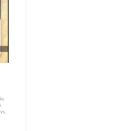
io,
n
ys.