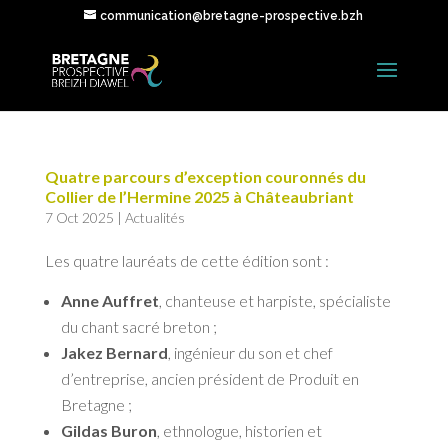
communication@bretagne-prospective.bzh
Quatre parcours d’exception couronnés du
Collier de l’Hermine 2025 à Châteaubriant
7 Oct 2025
|
Actualités
Les quatre lauréats de cette édition sont :
Anne Auffret
, chanteuse et harpiste, spécialiste
du chant sacré breton ;
Jakez Bernard
, ingénieur du son et chef
d’entreprise, ancien président de Produit en
Bretagne ;
Gildas Buron
, ethnologue, historien et