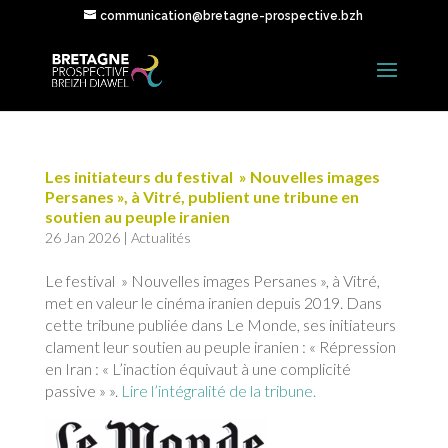
communication@bretagne-prospective.bzh
Les initiateurs du festival » Nouvelles images
Persanes », à Vitré, publient une tribune en
soutien au peuple iranien
26 Jan 2026
|
Actualités
Le festival » Nouvelles images Persanes », à Vitré,
met en valeur le cinéma iranien depuis 2019. Dans
cette tribune publiée dans Le Monde, ses initiateurs
clament leur soutien au peuple iranien : « Répression
en Iran : « L’inaction équivaut à une complicité
passive » ».
Lire l’intégralité de la tribune.