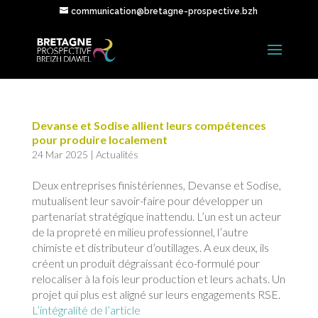
communication@bretagne-prospective.bzh
Devanse et Sodise allient leurs compétences
pour produire localement
24 Mar 2025
|
Actualités
Deux entreprises finistériennes, Devanse et Sodise,
mutualisent leur savoir-faire pour développer un
partenariat stratégique inattendu. L’un est un acteur
de la propreté en milieu professionnel, l’autre
chimiste et distributeur d’outillages. A eux deux, ils
créent un produit dégraissant éco-formulé pour
relocaliser à la fois leur production et leurs achats. Un
projet qui plus est aligné sur leurs engagements RSE.
L’intégralité de l’article