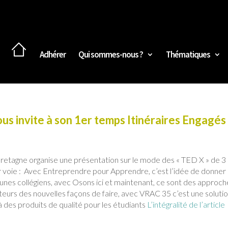
Adhérer
Qui sommes-nous ?
Thématiques
s invite à son 1er temps Itinéraires Engagés
retagne organise une présentation sur le mode des « TED X » de 3
r voie :
Avec Entreprendre pour Apprendre, c’est l’idée de donner 
eunes collégiens
, a
vec Osons ici et maintenant, ce sont des approch
eurs des nouvelles façons de faire, a
vec VRAC 35 c’est une soluti
à des produits de qualité pour les étudiants
L’intégralité de l’article