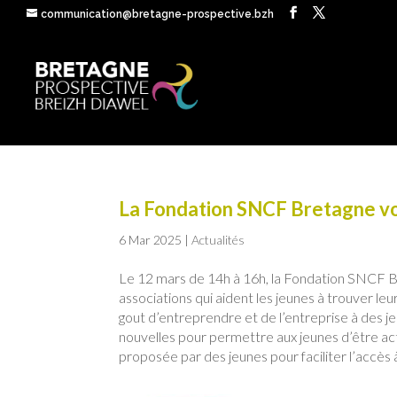
communication@bretagne-prospective.bzh
La Fondation SNCF Bretagne vou
6 Mar 2025
|
Actualités
Le 12 mars de 14h à 16h, la Fondation SNCF B
associations qui aident les jeunes à trouver leu
gout d’entreprendre et de l’entreprise à des j
nouvelles pour permettre aux jeunes d’être act
proposée par des jeunes pour faciliter l’accès 