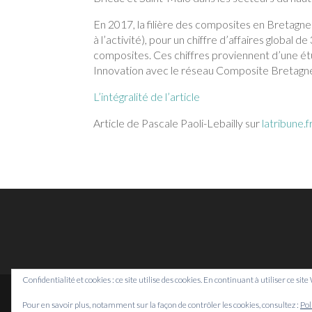
En 2017, la filière des composites en Bretagn
à l’activité), pour un chiffre d’affaires global d
composites. Ces chiffres proviennent d’une 
Innovation avec le réseau Composite Bretagn
L’intégralité de l’article
Article de Pascale Paoli-Lebailly sur
latribune.f
Confidentialité et cookies : ce site utilise des cookies. En continuant à utiliser ce sit
Pour en savoir plus, notamment sur la façon de contrôler les cookies, consultez :
Pol