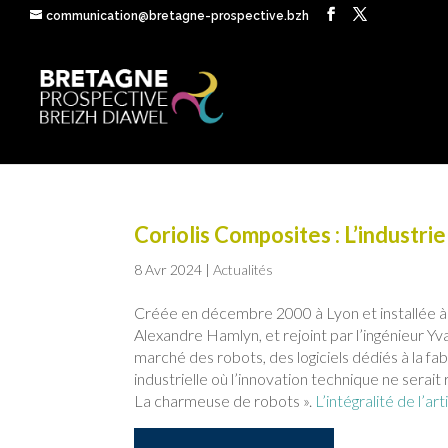
communication@bretagne-prospective.bzh
Coriolis Composites : L’industrie
8 Avr 2024
|
Actualités
Créée en décembre 2000 à Lyon et installée à
Alexandre Hamlyn, et rejoint par l’ingénieur Yva
marché des robots, des logiciels dédiés à la f
industrielle où l’innovation technique ne serait
La charmeuse de robots ».
L’intégralité de l’art