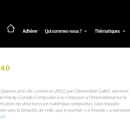
Adhérer
Qui sommes-nous ?
Thématiques
 4.0
 Quéven près de Lorient en 2002, par Clémentine Gallet, son mari
n Hardy, Coriolis Composite a su s’imposer à l’international sur le
abrication de structures en matériaux composites. Une réussite
 rien sans la ténacité de celle, que le journal « Le Monde » a surno
icle