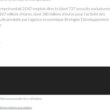
e représentait 2.047 emplois directs (dont 737 associés exclusive
e 367 millions d’euros, dont 180 millions d’euros pour l’activité des
étude produite par l’agence économique Bretagne Développement
e.
r
e Web, vous acceptez leur utilisation.
© Bretagne Prospective,
2026
itique relative aux cookies
Mentions légales