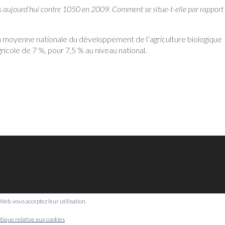
s aujourd’hui contre 1050 en 2009. Comment se situe-t-elle par rapport
la moyenne nationale du développement de l’agriculture biologique
ricole de 7 %, pour 7,5 % au niveau national.
e Web, vous acceptez leur utilisation.
© Bretagne Prospective,
2026
itique relative aux cookies
Mentions légales