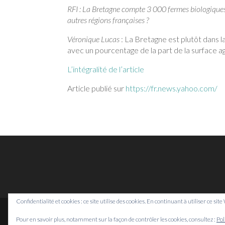
RFI : La Bretagne compte 3 000 fermes biologique
autres régions françaises ?
Véronique Lucas
: La Bretagne est plutôt dans 
avec un pourcentage de la part de la surface ag
L’intégralité de l’article
Article publié sur
https://fr.news.yahoo.com/
Confidentialité et cookies : ce site utilise des cookies. En continuant à utiliser ce sit
Pour en savoir plus, notamment sur la façon de contrôler les cookies, consultez :
Pol