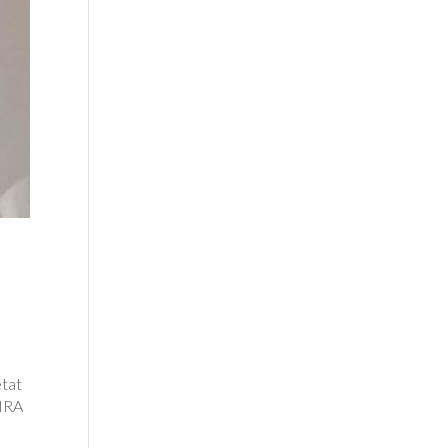
état
INRA