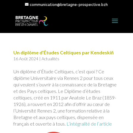
communication@bretagne-prospective.bzh
Un diplôme d’Études Celtiques par Kendeskiñ
16 Août 2024
|
Actualités
Un diplôme d’Étude Celtiques, c’est quoi ? Ce
diplôme Universitaire via Rennes 2 pour tous ceux
qui veulent s’ouvrir à la connaissance de la Bretagne
et des Pays celtiques. Le Diplôme d’études
celtiques, créé en 1911 par Anatole Le Braz (1859-
1926), a rouvert en 2012 afin d’offrir au cœur de
l’Université Rennes 2, une formation relative à la
Bretagne et aux pays celtiques, dispensée en
français et ouverte à tous.
L’intégralité de l’article