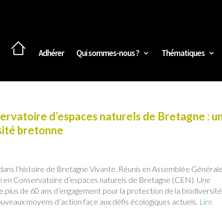
Adhérer
Qui sommes-nous ?
Thématiques
rvatoire d’espaces naturels de Bretagne : u
sité bretonne
ans l’histoire de Bretagne Vivante. Réunis en Assemblée Générale,
tion en Conservatoire d’espaces naturels de Bretagne (CEN). Une
 de plus de 60 ans d’engagement pour la protection de la biodiversit
nouveaux moyens d’action face aux défis écologiques actuels.
Lire