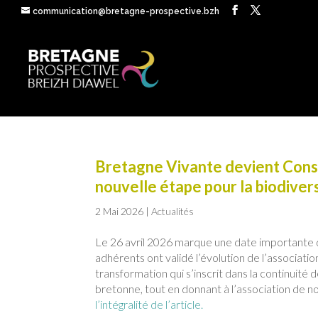
communication@bretagne-prospective.bzh
Bretagne Vivante devient Conse
nouvelle étape pour la biodiver
2 Mai 2026
|
Actualités
Le 26 avril 2026 marque une date importante d
adhérents ont validé l’évolution de l’associa
transformation qui s’inscrit dans la continuité
bretonne, tout en donnant à l’association de 
l’intégralité de l’article.