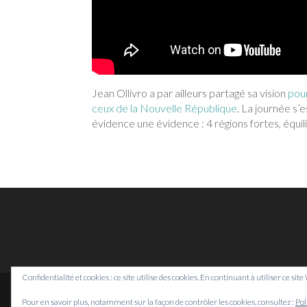
Jean Ollivro a par ailleurs partagé sa vision
pou
ceux de la Nouvelle République
. La journée s’
évidence une évidence : 4 régions fortes, équil
Confidentialité et cookies : ce site utilise des cookies. En continuant à utiliser ce sit
Pour en savoir plus, notamment sur la façon de contrôler les cookies, consultez :
Pol