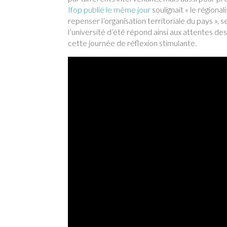
Ifop publié le même jour
soulignait « le région
repenser l’organisation territoriale du pays », 
l’université d’été répond ainsi aux attentes de
cette journée de réflexion stimulante.