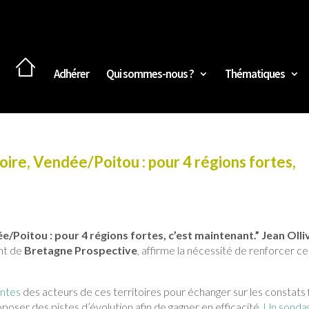
Adhérer
Qui sommes-nous ?
Thématiques
ire, Vendée/Poitou : pour 4 régions fortes,
/Poitou : pour 4 régions fortes, c’est maintenant.” Jean Olli
ent de
Bretagne Prospective
, affirme la nécessité de renforcer ce
antes
des acteurs de ces territoires pour échanger sur les constats 
oposer des pistes d’évolution afin de gagner en efficacité.
Un sonda