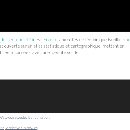
r les lecteurs d’Ouest-France
, aux côtés de Dominique Breillat
pou
est ouverte sur un atlas statistique et cartographique, mettant en
ibrée, incarnées, avec une identité solide.
e Web, vous acceptez leur utilisation.
© Bretagne Prospective,
2026
itique relative aux cookies
Mentions légales