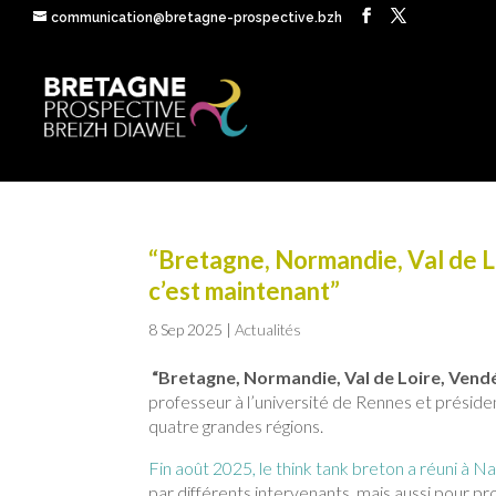
communication@bretagne-prospective.bzh
“Bretagne, Normandie, Val de Lo
c’est maintenant”
8 Sep 2025
|
Actualités
“Bretagne, Normandie, Val de Loire, Vendée
professeur à l’université de Rennes et présid
quatre grandes régions.
Fin août 2025, le think tank breton a réuni à N
par différents intervenants, mais aussi pour pr