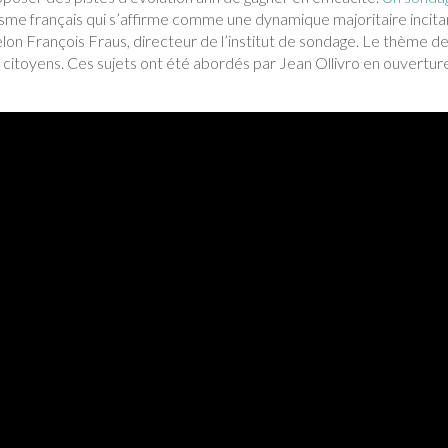
alisme français qui s’affirme comme une dynamique majoritaire incita
selon François Fraus, directeur de l’institut de sondage. Le thème d
s citoyens. Ces sujets ont été abordés par Jean Ollivro en ouvertur