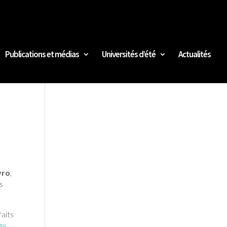
Publications et médias
Universités d’été
Actualités
vro
,
s
faits
ge