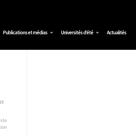
Publications et médias
Universités d’été
Actualités
tif
iste
tion