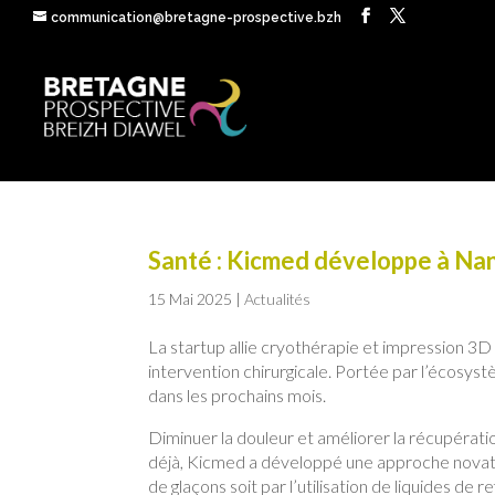
communication@bretagne-prospective.bzh
Santé : Kicmed développe à Nan
15 Mai 2025
|
Actualités
La startup allie cryothérapie et impression 3
intervention chirurgicale. Portée par l’écosys
dans les prochains mois.
Diminuer la douleur et améliorer la récupératio
déjà, Kicmed a développé une approche novatric
de glaçons soit par l’utilisation de liquides de 