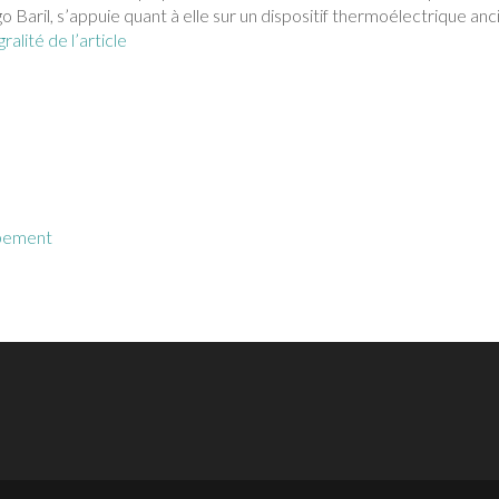
 Baril, s’appuie quant à elle sur un dispositif thermoélectrique anc
gralité de l’article
ppement