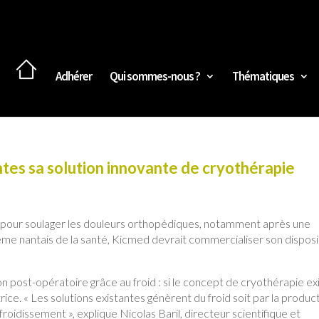
Adhérer
Qui sommes-nous ?
Thématiques
tes sa solution innovante de cryothérapie
D pour soulager les douleurs orthopédiques, notamment après une
tème nantais de la santé, Kicmed devrait commercialiser son disposi
n post-opératoire grâce au froid : si le concept de cryothérapie ex
e. « Les solutions existantes génèrent du froid soit par la produc
refroidissement », explique Nicolas Baril, directeur scientifique et