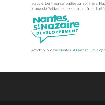
associé. L’entreprise fondée par son frère, Hugo
le module Peltier, pour produire du froid.
L’inté
Article publié par
Nantes St Nazaire Dévelo