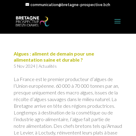
communication@bretagne-prospective.bzh
Algues : aliment de demain pour une
alimentation saine et durable ?
5 Nov 2024
|
Actualités
La France est le premier producteur d’algues de
l’Union européenne. 60 000 à 70 000 tonnes par an,
presque uniquement des macro algues, issues de la
récolte d’algues sauvages dans le milieu naturel. La
Bretagne arrive en tête des régions productrices.
Longtemps à destination de la cosmétique ou de
l’industrie agro-alimentaire, l’algue fait partie de
notre alimentation. Des chefs bretons tels qu’Arnaud
Le Levier, à Loctudy, réinventent leurs plats à base