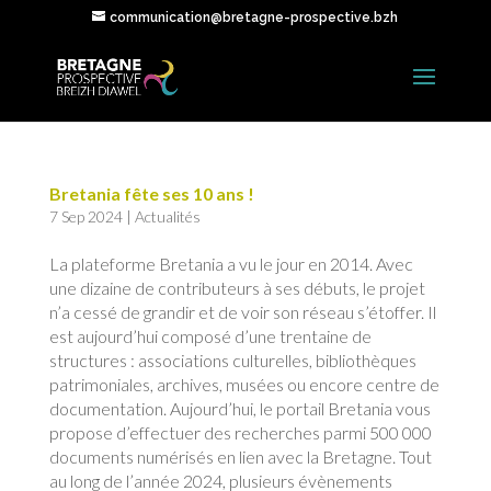
communication@bretagne-prospective.bzh
Bretania fête ses 10 ans !
7 Sep 2024
|
Actualités
La plateforme Bretania a vu le jour en 2014. Avec
une dizaine de contributeurs à ses débuts, le projet
n’a cessé de grandir et de voir son réseau s’étoffer. Il
est aujourd’hui composé d’une trentaine de
structures : associations culturelles, bibliothèques
patrimoniales, archives, musées ou encore centre de
documentation. Aujourd’hui, le portail Bretania vous
propose d’effectuer des recherches parmi 500 000
documents numérisés en lien avec la Bretagne. Tout
au long de l’année 2024, plusieurs évènements