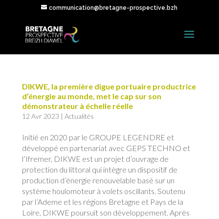
communication@bretagne-prospective.bzh
DIKWE, la première digue portuaire productrice
d’énergie au monde, met le cap sur son
démonstrateur à échelle réelle
12 Avr 2023
|
Actualités
Initié en 2020 par le GROUPE LEGENDRE et
développé en partenariat avec GEPS TECHNO et
l’Ifremer, DIKWE est un projet d’ouvrage de
protection du littoral qui intègre un dispositif de
production d’énergie renouvelable basé sur un
système houlomoteur à volets oscillants. Soutenu
par l’Ademe et les régions Bretagne et Pays de la
Loire, DIKWE poursuit son développement. Après