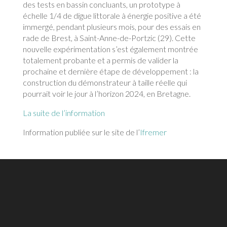
des tests en bassin concluants, un prototype à
échelle 1/4 de digue littorale à énergie positive a été
immergé, pendant plusieurs mois, pour des essais en
rade de Brest, à Saint-Anne-de-Portzic (29). Cette
nouvelle expérimentation s’est également montrée
totalement probante et a permis de valider la
prochaine et dernière étape de développement : la
construction du démonstrateur à taille réelle qui
pourrait voir le jour à l’horizon 2024, en Bretagne.
La suite de l’information
Information publiée sur le site de l’
Ifremer