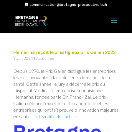
communication@bretagne-prospective.bzh
Hemarina reçoit le prestigieux prix Galien 2023
9 Jan 2024
|
Actualités
Depuis 1970, le Prix Galien distingue les entreprises
les plus innovantes dans plusieurs domaines de la
santé. Cette année, le jury a décerné le prix du
Dispositif Médical à l’entreprise morlaisienne
Hemarina, fondée par le Dr. Franck Zal. Le prix
Galien célèbre l’excellence thérapeutique et les
entreprises qui ont fait preuve d’innovation majeures
en santé.
L’intégralité de l’article