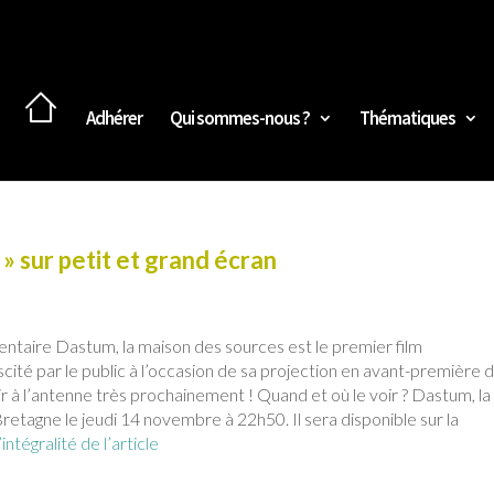
Adhérer
Qui sommes-nous ?
Thématiques
» sur petit et grand écran
entaire Dastum, la maison des sources est le premier film
cité par le public à l’occasion de sa projection en avant-première 
rir à l’antenne très prochainement ! Quand et où le voir ? Dastum, la
retagne le jeudi 14 novembre à 22h50. Il sera disponible sur la
’intégralité de l’article