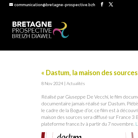
communication@bretagne-prospective.bzh
« Dastum, la maison des sources 
8 Nov 2024
|
Actualités
Réalisé par Giuseppe De Vecchi, le film docum
documentaire jamais réalisé sur Dastum. Plébis
le cadre de la Bogue d’or, ce film est à découv
maison des sources sera diffusé sur France 3 B
plateforme france.tv à partir du 7 novembre.
L