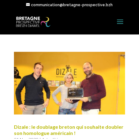
communication@bretagne-prospective.bzh
Dizale : le doublage breton qui souhaite doubler
son homologue américain !