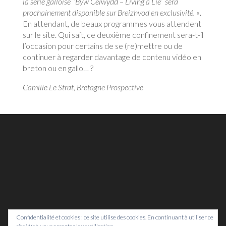
la série galloise ‘Byw Celwydd – Living a Lie’ sera
prochainement disponible sur Breizhvod en exclusivité. »
.
En attendant, de beaux programmes vous attendent
sur le site. Qui sait, ce deuxième confinement sera-t-il
l’occasion pour certains de se (re)mettre ou de
continuer à regarder davantage de contenu vidéo en
breton ou en gallo… ?
Camille Le Strat, Bretagne Prospective
Confidentialité et cookies : ce site utilise des cookies. En continuant à utiliser ce