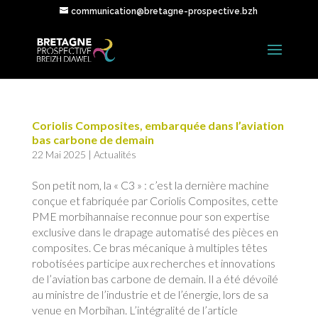
communication@bretagne-prospective.bzh
Coriolis Composites, embarquée dans l’aviation
bas carbone de demain
22 Mai 2025
|
Actualités
Son petit nom, la « C3 » : c’est la dernière machine
conçue et fabriquée par Coriolis Composites, cette
PME morbihannaise reconnue pour son expertise
exclusive dans le drapage automatisé des pièces en
composites. Ce bras mécanique à multiples têtes
robotisées participe aux recherches et innovations
de l’aviation bas carbone de demain. Il a été dévoilé
au ministre de l’industrie et de l’énergie, lors de sa
venue en Morbihan. L’intégralité de l’article