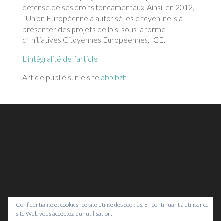
défense de ses droits fondamentaux. Ainsi, en 2012,
l’Union Européenne a autorisé les citoyen-ne-s à
présenter des projets de lois, sous la forme
d’Initiatives Citoyennes Européennes, ICE.
L’intégralité de l’article
Article publié sur le site
abp.bzh
Confidentialité et cookies : ce site utilise des cookies. En continuant à utiliser ce
site Web, vous acceptez leur utilisation.