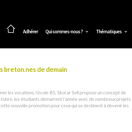
Adhérer
Qui sommes-nous ?
Thématiques
rs breton.nes de demain
er les vocations, l’école B5, Skol ar Sell propose un concept de
’octobre, les étudiants démarrent l’année avec de nombreux projets
 cette nouvelle promotion pour ceux qui se destinent à devenir les