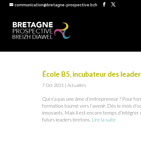
communication@bretagne-prospective.bzh
École B5, incubateur des leade
7 Oct 2021
|
Actualités
Qui n’a pas une âme d’entrepreneur ? Pour form
formation tourné vers l’avenir. Dès le mois d
innovants. Mais il est encore temps d’intégrer
futurs leaders bretons.
Lire la suite