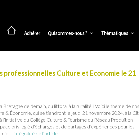
Adhérer
Qui sommes-nous ?
Thématiques
 professionnelles Culture et Economie le 21
Bretagne de demain, du littoral à la ruralité ! Voici le thème de no
e & Économie, qui se tiendront le jeudi 21 novembre 2024, à la Ci
 à l’initiative du Collège Culture & Tourisme du Réseau Produit en
ace privilégié d’échanges et de partages d’expériences pour les
nomie.
L’intégralité de l’article