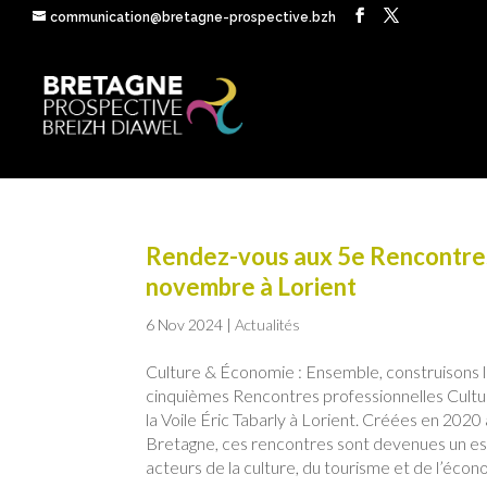
communication@bretagne-prospective.bzh
Rendez-vous aux 5e Rencontres
novembre à Lorient
6 Nov 2024
|
Actualités
Culture & Économie : Ensemble, construisons la 
cinquièmes Rencontres professionnelles Cultur
la Voile Éric Tabarly à Lorient. Créées en 2020
Bretagne, ces rencontres sont devenues un esp
acteurs de la culture, du tourisme et de l’éco