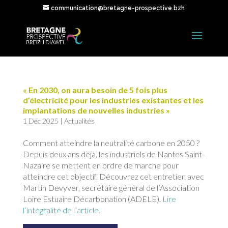
communication@bretagne-prospective.bzh
« En 2030, on aura besoin de 5 fois plus
d’électricité pour les industries existantes et les
implantations de nouvelles industries »
1 Déc 2025
|
Actualités
Comment atteindre la neutralité carbone en 2050 ?
Depuis deux ans déjà, les industriels de Nantes Saint-
Nazaire se mettent en ordre de marche pour
atteindre cet objectif. Découvrez cet entretien avec
Martin Devyver, secrétaire général de l’Association
Loire Estuaire Décarbonation (ADELE).
Lire
l’intégralité de l’article.