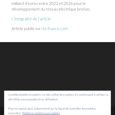
milliard d’euros entre 2022 et 2026 pour le
développement du réseau électrique breton.
L’intégralité de l’article
Article publié sur
rte-france.com
Confidentialité et cookies : ce site utilise des cookies. En continuant à utiliser ce
site Web, vous acceptez leur utilisation.
Pour en savoir plus, notamment sur la façon de contrôler les cookies,
consultez :
Politique relative aux cookies