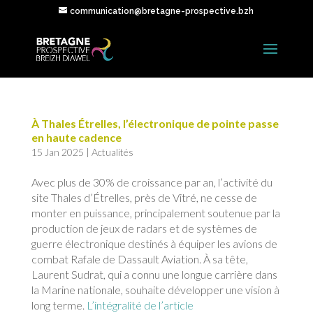
communication@bretagne-prospective.bzh
À Thales Étrelles, l’électronique de pointe passe
en haute cadence
15 Jan 2025
|
Actualités
Avec plus de 30% de croissance par an, l’activité du
site Thales d’Étrelles, près de Vitré, ne cesse de
monter en puissance, principalement soutenue par la
production de jeux de radars et de systèmes de
guerre électronique destinés à équiper les avions de
combat Rafale de Dassault Aviation. À sa tête,
Laurent Sudrat, qui a connu une longue carrière dans
la Marine nationale, souhaite développer une vision à
long terme.
L’intégralité de l’article