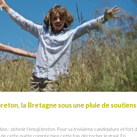
reton, la Bretagne sous une pluie de soutiens
n : obtenir l’emoji breton. Pour sa troisième candidature et fort 
e de cette quête compte bien cette fois décrocher le graal. En