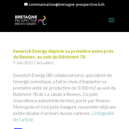
communication@bretagne-prospective.bzh
Sweetch Energy déploie sa première usine près
de Rennes, au sein du Bâtiment 78
9 Juin 2025
|
Actualités
Sweetch Energy (80 collaborateurs), spécialiste de
l’énergie osmotique, a fait le choix d’implanter sa
première unité de production de 3 000 m2 au sein du
Bâtiment 78 de La Janais à Rennes. Ce pôle
d’excellence industrielle breton, porté par Rennes
Metropole et tout juste inauguré, rassemble déjà une
petite dizaine d’acteurs du bas carbone.
L’intégralité
de l’article