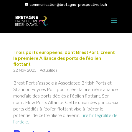
communication@bretagne-prospective.bzh
Trois ports européens, dont BrestPort, créent
la première Alliance des ports de l’éolien
flottant
22 Nov 2025
|
Actualités
Brest Port s’associe à Associated British Ports et
Shannon Foynes Port pour créer la première alliance
mondiale des ports dédiés à l’éolien flottant. Son
nom : Flow Ports Alliance. Cette union des principaux
ports dédiés à l’éolien flottant vise à libérer le
potentiel de cette filière d’avenir.
Lire l’intégralité de
l’article.