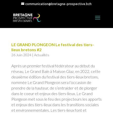
communication@bretagne-prospective.bzh
LE GRAND PLONGEON Le festival des tiers-
lieux bretons #2
26 Juin 2024
|
Actualités
Après un premier festival fédérateur au début du
réseau, Le Grand Bain à Maison Glaz, en 2022, cette
deuxième édition du festival des tiers-lieux bretons,
nommée Le Grand Plongeon sera l’occasion de
prendre de la hauteur, de s’entraider et de plonger
dans le coeur et enjeux des tiers-lieux. Le Grand
Plongeon met sous le feu des projecteurs les apports
et enjeux des tiers-lieux dans les transitions sociales
et environnementales. Les tiers-lieux font et