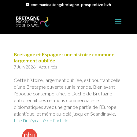
communication@bretagne-prospective.bzh
Bretagne et Espagne : une histoire commune
largement oubliée
7 Juin 2026
|
Actualités
Cette histoire, largement oubliée, est pourtant celle
d’une Bretagne ouverte sur le monde. Bien avant
l’époque contemporaine, le Duché de Bretagne
entretenait des relations commerciales et
diplomatiques avec une grande partie de l’Europe
atlantique, et même au-delà jusqu’en Scandinavie.
Lire l’intégralité de l’article.