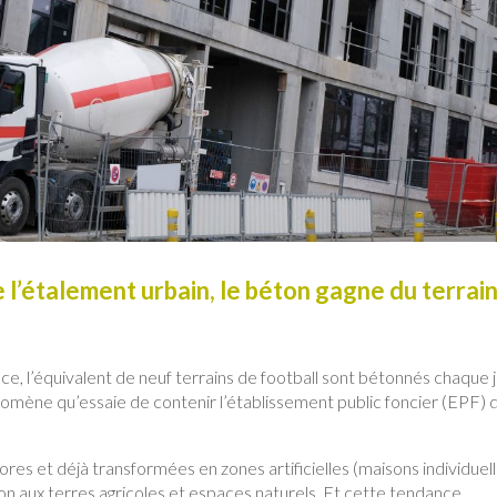
 l’étalement urbain, le béton gagne du terrai
e, l’équivalent de neuf terrains de football sont bétonnés chaque j
nomène qu’essaie de contenir l’établissement public foncier (EPF) 
es et déjà transformées en zones artificielles (maisons individuell
on aux terres agricoles et espaces naturels. Et cette tendance