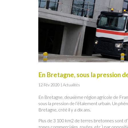
En Bretagne, sous la pression de
12 Fév 2020
|
Actualités
En Bretagne, deuxième région agricole de Franc
sous la pression de l’étalement urbain. Un phé
Bretagne, créé il y a dix ans.
Plus de 3 100 km2 de terres bretonnes sont d’or
zones commerciales, routes, etc.) par oppositi