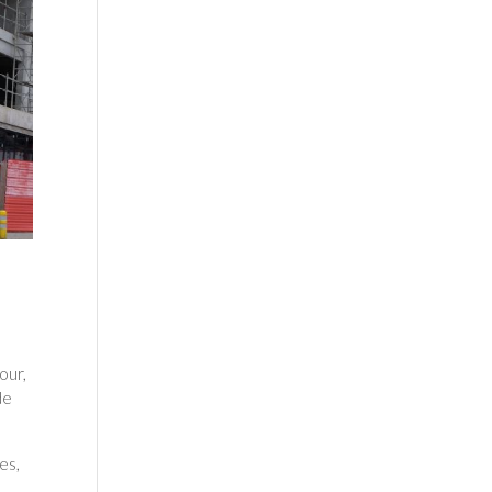
n
our,
de
es,