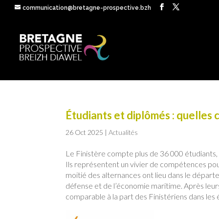
communication@bretagne-prospective.bzh
Étudiants et diplômés : quelles
26 Oct 2025
|
Actualités
Le Finistère compte plus de 36 000 étudiants,
Ils représentent un vivier de compétences pour l
moitié des alternances ont lieu dans le départem
défense et de l’économie maritime. Après leurs
comparable à la part des Finistériens dans les é