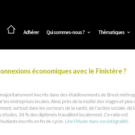
Adhérer
Qui sommes-nous ?
Thématiques
 connexions économiques avec le Finistère ?
 majoritairement inscrits dans des établissements de Brest métrop
es entreprises locales. Ainsi, près de la moitié des stages et plus 
ent, surtout dans les secteurs de la santé, de l’action sociale, de l
 études, 34 % des diplômés travaillent localement. Ce ratio est
tudiants inscrits en fin de cycle.
Lire l’étude dans son intégralité.