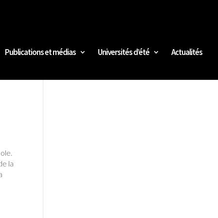
Publications et médias
Universités d’été
Actualités
ole.
de la
a