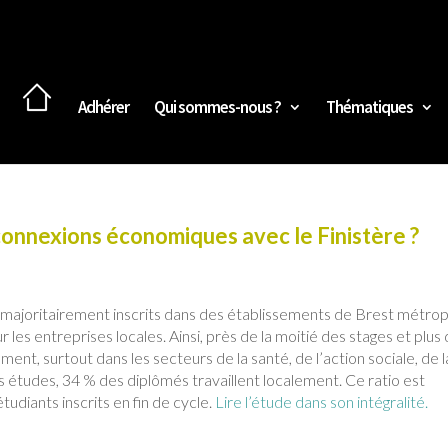
Adhérer
Qui sommes-nous ?
Thématiques
 connexions économiques avec le Finistère ?
 majoritairement inscrits dans des établissements de Brest métrop
es entreprises locales. Ainsi, près de la moitié des stages et plus 
ent, surtout dans les secteurs de la santé, de l’action sociale, de l
 études, 34 % des diplômés travaillent localement. Ce ratio est
tudiants inscrits en fin de cycle.
Lire l’étude dans son intégralité.