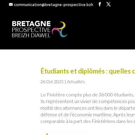
communication@bretagne-prospective.bzh
Étudiants et diplômés : quelles
26 Oct 2025
|
Actualités
Le Finistère compte plus de 36 000 étudiants,
Ils représentent un vivier de compétences pour l
moitié des alternances ont lieu dans le départem
défense et de l’économie maritime. Après leurs
comparable à la part des Finistériens dans les é