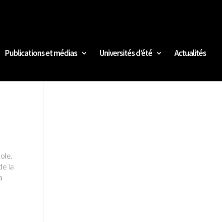
Publications et médias
Universités d’été
Actualités
ole.
de la
a