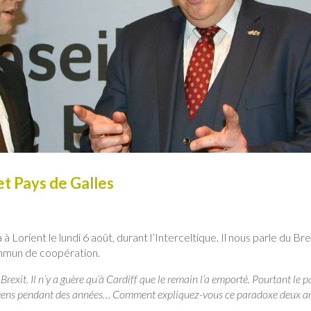
t Pays de Galles
 Lorient le lundi 6 août, durant l’Interceltique. Il nous parle du Bre
ommun de coopération.
rexit. Il n’y a guère qu’à Cardiff que le remain l’a emporté. Pourtant le p
péens pendant des années… Comment expliquez-vous ce paradoxe deux a