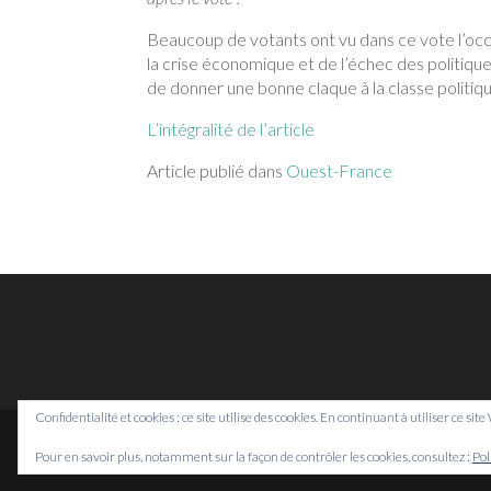
Beaucoup de votants ont vu dans ce vote l’occa
la crise économique et de l’échec des politiqu
de donner une bonne claque à la classe politiq
L’intégralité de l’article
Article publié dans
Ouest-France
Confidentialité et cookies : ce site utilise des cookies. En continuant à utiliser ce sit
Pour en savoir plus, notamment sur la façon de contrôler les cookies, consultez :
Pol