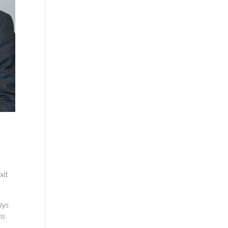
xit
ays
ns