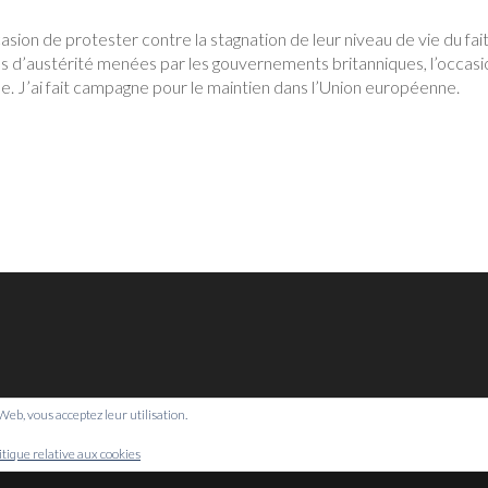
sion de protester contre la stagnation de leur niveau de vie du fai
es d’austérité menées par les gouvernements britanniques, l’occasi
ue. J’ai fait campagne pour le maintien dans l’Union européenne.
e Web, vous acceptez leur utilisation.
© Bretagne Prospective,
2026
itique relative aux cookies
Mentions légales