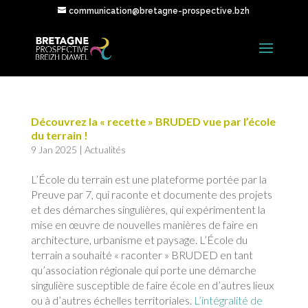
communication@bretagne-prospective.bzh
Découvrez la « recette » BRUDED vue par l’école
du terrain !
9 Jan 2025
|
Actualités
L’École du terrain est une plateforme portée par la
Preuve par 7, qui raconte et documente des projets
et des démarches singulières, qui expérimentent la
mise en œuvre de nouvelles manières de faire en
architecture, urbanisme et paysage. L’École du
terrain a souhaité « raconter » BRUDED en tant
qu’association régionale qui porte une démarche
singulière susceptible de faire école en d’autres lieux
ou à d’autres échelles territoriales.
L’intégralité de