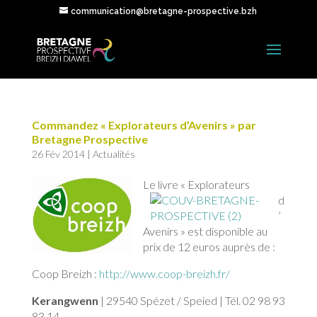
communication@bretagne-prospective.bzh
Commandez « Explorateurs d’Avenirs » par
Bretagne Prospective
26 Fév 2014
|
Actualités
Le livre « Explorateurs
d
’
Avenirs » est disponible au
prix de 12 euros auprès de :
Coop Breizh :
http://www.coop-breizh.fr/
Kerangwenn
| 29540 Spézet / Speied | Tél. 02 98 93
83 14